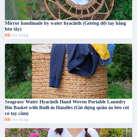
Mirror handmade by water hyacinth (Gương dệt tay bằng
bèo tây)
0$
Còn hàng
Seagrass/ Water Hyacinth Hand Woven Portable Laundry
Bin Basket with Built-in Handles (Giỏ đựng quần áo bèo cói
có tay cầm)
0$
Còn hàng