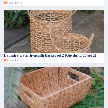
0$
Còn hàng
Laundry water hyacinth basket set 2 (Giỏ đựng đồ set 2)
0$
Còn hàng