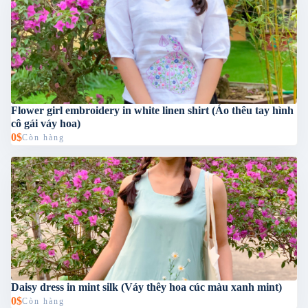
Flower girl embroidery in white linen shirt (Áo thêu tay hình
cô gái váy hoa)
0$
Còn hàng
Daisy dress in mint silk (Váy thêy hoa cúc màu xanh mint)
0$
Còn hàng