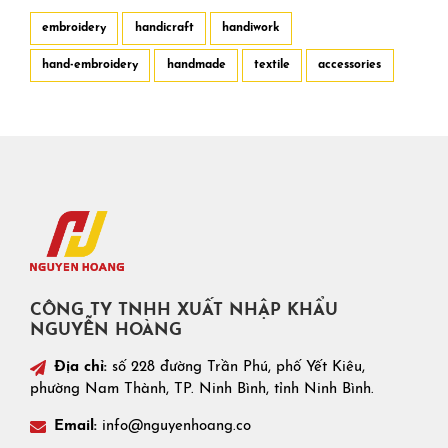
embroidery
handicraft
handiwork
hand-embroidery
handmade
textile
accessories
CÔNG TY TNHH XUẤT NHẬP KHẨU
NGUYỄN HOÀNG
Địa chỉ:
số 228 đường Trần Phú, phố Yết Kiêu,
phường Nam Thành, TP. Ninh Bình, tỉnh Ninh Bình.
Email:
info@nguyenhoang.co