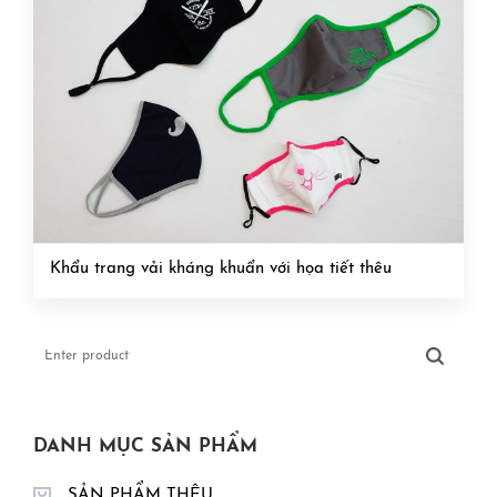
Khẩu trang vải kháng khuẩn với họa tiết thêu
DANH MỤC SẢN PHẨM
SẢN PHẨM THÊU