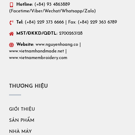
Hotline:
(+84) 93 4863889
(Facetime/Viber/Wechat/Whatsapp/Zalo)
Tel:
(+84) 229 373 6666 | Fax: (+84) 229 363 6789
MST/ĐKKD/QĐTL:
2700263128
Website:
www.nguyenhoang.co
|
www.vietnamhandmade.net
|
www.vietnamembroidery.com
THƯƠNG HIỆU
GIỚI THIỆU
SẢN PHẨM
NHÀ MÁY