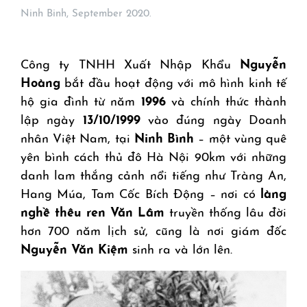
Ninh Binh, September 2020.
Công ty TNHH Xuất Nhập Khẩu
Nguyễn
Hoàng
bắt đầu hoạt động với mô hình kinh tế
hộ gia đình từ năm
1996
và chính thức thành
lập ngày
13/10/1999
vào đúng ngày Doanh
nhân Việt Nam, tại
Ninh Bình
– một vùng quê
yên bình cách thủ đô Hà Nội 90km với những
danh lam thắng cảnh nổi tiếng như Tràng An,
Hang Múa, Tam Cốc Bích Động – nơi có
làng
nghề thêu ren Văn Lâm
truyền thống lâu đời
hơn 700 năm lịch sử, cũng là nơi giám đốc
Nguyễn Văn Kiệm
sinh ra và lớn lên.