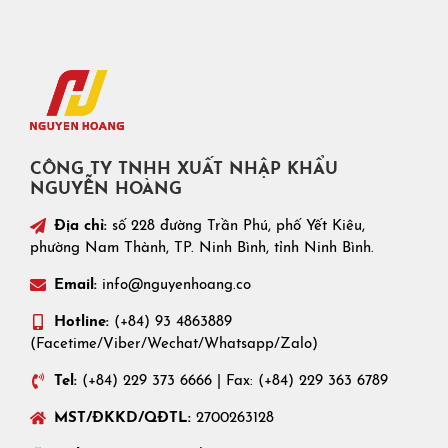
CÔNG TY TNHH XUẤT NHẬP KHẨU
NGUYỄN HOÀNG
Địa chỉ:
số 228 đường Trần Phú, phố Yết Kiêu,
phường Nam Thành, TP. Ninh Bình, tỉnh Ninh Bình.
Email:
info@nguyenhoang.co
Hotline:
(+84) 93 4863889
(Facetime/Viber/Wechat/Whatsapp/Zalo)
Tel:
(+84) 229 373 6666 | Fax: (+84) 229 363 6789
MST/ĐKKD/QĐTL:
2700263128