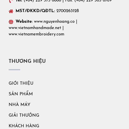
Tel:
(+84) 229 373 6666 | Fax: (+84) 229 363 6789
MST/ĐKKD/QĐTL:
2700263128
Website:
www.nguyenhoang.co
|
www.vietnamhandmade.net
|
www.vietnamembroidery.com
THƯƠNG HIỆU
GIỚI THIỆU
SẢN PHẨM
NHÀ MÁY
GIẢI THƯỞNG
KHÁCH HÀNG