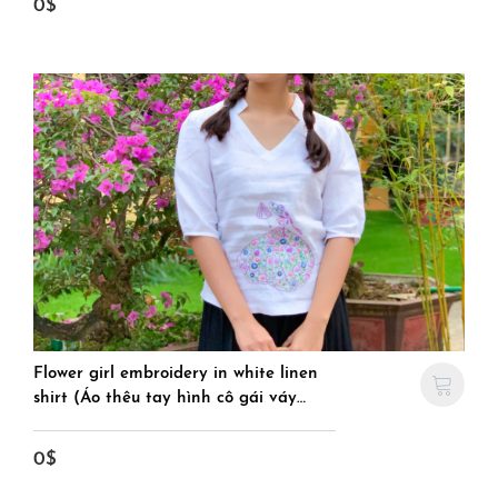
0$
Flower girl embroidery in white linen
shirt (Áo thêu tay hình cô gái váy
hoa)
0$