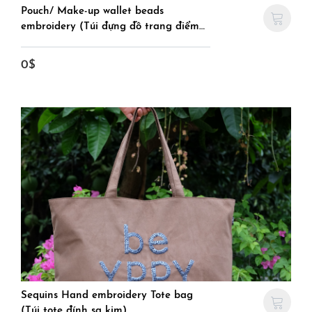
Pouch/ Make-up wallet beads
embroidery (Túi đựng đồ trang điểm
đính cườm)
0$
Sequins Hand embroidery Tote bag
(Túi tote đính sa kim)