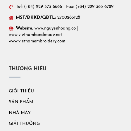
Tel:
(+84) 229 373 6666 | Fax: (+84) 229 363 6789
MST/ĐKKD/QĐTL:
2700263128
Website:
www.nguyenhoang.co
|
www.vietnamhandmade.net
|
www.vietnamembroidery.com
THƯƠNG HIỆU
GIỚI THIỆU
SẢN PHẨM
NHÀ MÁY
GIẢI THƯỞNG