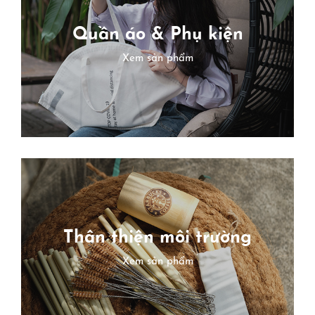
Quần áo & Phụ kiện
X
em sản phẩm
Thân thiện môi trường
X
em sản phẩm