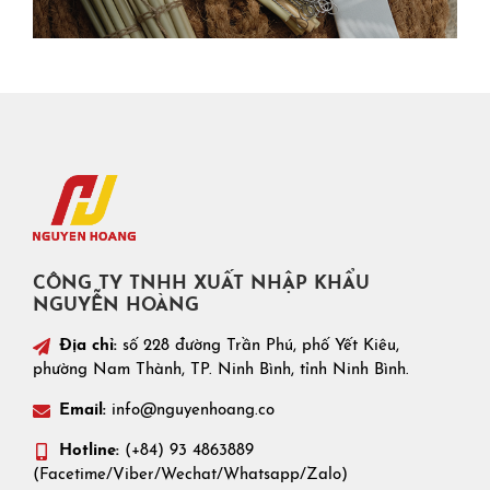
CÔNG TY TNHH XUẤT NHẬP KHẨU
NGUYỄN HOÀNG
Địa chỉ:
số 228 đường Trần Phú, phố Yết Kiêu,
phường Nam Thành, TP. Ninh Bình, tỉnh Ninh Bình.
Email:
info@nguyenhoang.co
Hotline:
(+84) 93 4863889
(Facetime/Viber/Wechat/Whatsapp/Zalo)