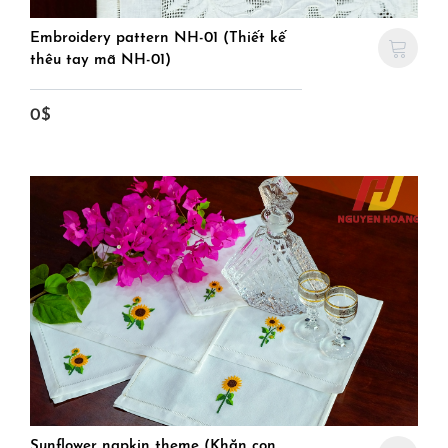
Embroidery pattern NH-01 (Thiết kế
thêu tay mã NH-01)
0$
Sunflower napkin theme (Khăn con